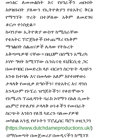
መነፅር ለመመልከት እና የሀገራችን ጠበብት 
እየባዘኑበት ያለውን የኢትዮጵያን የቴአትር ቅርፅ 
የማግኘት ጥረት በተቻለው አቅም ለመደገፍ 
ቆርጦ ተነስቷል። 
ኩባንያው ኢትዮጵያ ውስጥ ከሚሰራቸው 
የቴአትር ፕሮጀክቶች በተጨማሪ የአቅም 
ማጎልበት ስልጠናዎች ሌላው የትኩረት 
አቅጣጫዎቹ ናቸው። በዚህም በሰሜን አሜሪካ 
ኦሃዮ ግዛት ከሚገኘው ሴንሴናቲ ዩኒቨርሲቲ ጋር 
በመተባበር በመድረክ ላይ ብርሀን ስርጭት ዲዛይን 
አንቱ ከተባሉ እና በመላው አለም እየተዘዋወሩ 
ታላላቅ የሙዚቃ ድግሶችን፣ የቴአትር እና ዳንስ 
እንዲሁም የኦፔራ ዝግጆትችን፣ የቀድሞውን 
የአሜሪካ ፕሬዚዳንት ባራክ ኦባማን በአለ ሲመት 
ጨምሮ የተለያዩ ታላላቅ ሁነቶችን የመብራት 
ስርጭት እንከን የለሽ ካደረጉ ባለሙያዎቹ 
መካከል አንዷ የሆኑትን ፕሮፌሰር ሻሮን ሁዚንጋን 
(
https://www.dutchdameproductions.uk/
)
 በማስመጣት በመጀመሪያ በመዲናችን ከሚገኙ 