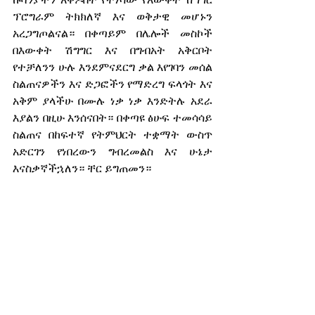
ፕሮግራም ትክክለኛ እና ወቅታዊ መሆኑን 
አረጋግጦልናል። በቀጣይም በሌሎች መስኮች 
በእውቀት ሽግግር እና በግብአት አቅርቦት 
የተቻለንን ሁሉ እንደምናደርግ ቃል እየገባን መሰል 
ስልጠናዎችን እና ድጋፎችን የማድረግ ፍላጎት እና 
አቅም ያላችሁ በሙሉ ነቃ ነቃ እንድትሉ አደራ 
እያልን በዚሁ እንሰናበት። በቀጣዩ ፅሁፍ ተመሳሳይ 
ስልጠና በከፍተኛ የትምህርት ተቋማት ውስጥ 
አድርገን የነበረውን ግብረመልስ እና ሁኔታ 
እናስቃኛችኋለን። ቸር ይግጠመን።