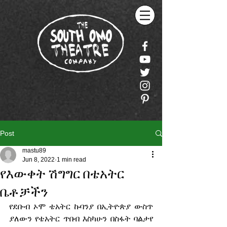
Post
mastu89
Jun 8, 2022
1 min read
የእውቀት ሽግግር በቴአትር
ቤቶቻችን
የደቡብ ኦሞ ቴአትር ኩባንያ በኢትዮጵያ ውስጥ 
ያለውን የቴአትር ጥበብ እስካሁን በስፋት ባልታየ 