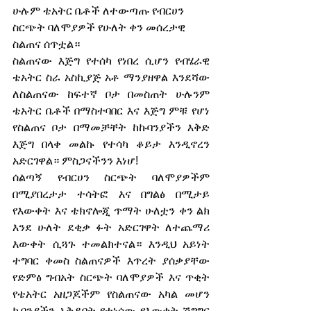
ሁሉም ቴአትር ቤቶች ለተውጣጡ የብርሀን 
ስርጭት ባለሞያዎች የሁለት ቀን መሰረታዊ 
ስልጠና ሰጥቷል። 
ስልጠናው እጅግ የተሰካ የነበረ ሲሆን የብሄራዊ 
ቴአትር ስራ አስኪያጅ አቶ ማንያዘዋል እንደሻው 
ለስልጠናው ከፍተኛ ቦታ በመስጠት ሁሉንም 
ቴአትር ቤቶች በማስተባበር እና እጅግ ምቹ የሆነ 
የስልጠና ቦታ በማመቻቸት ከኩባንያችን እቅድ 
እጅግ በላቀ መልኩ የተሳካ ቆይታ እንዲኖረን 
አድርገዋል። ምስጋናችንን እነሆ! 
ሰልጣኝ የብርሀን ስርጭት ባለሞያዎችም 
በሚያበረታታ ተሳትፎ እና በግልፅ በሚታይ 
የእውቀት እና ቴክኖሎጂ ጥማት ሁለቷን ቀን ልክ 
እንደ ሁለት ደቂቃ ፉት አድርገዋት ለተጨማሪ 
እውቀት ሲጓጉ ተመልክተናል። እንዲህ አይነት 
ተግባር ቀመስ ስልጠናዎች እጥረት ያሰቃያቸው 
የድምፅ ግብአት ስርጭት ባለሞያዎች እና ጥቂት 
የቴአትር አዘጋጆችም የስልጠናው አካል መሆን 
ኩባንያችን አቅዶበት የተነሳው የእውቀት ሽግግር 